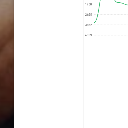
1768
2625
3482
4339