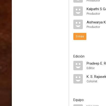
Productor
Kalpathi S 
Productor
Aishwarya K
Productor
5 más
Edición
Pradeep E. 
Editor
K. S. Rajase
Colorist
Equipo