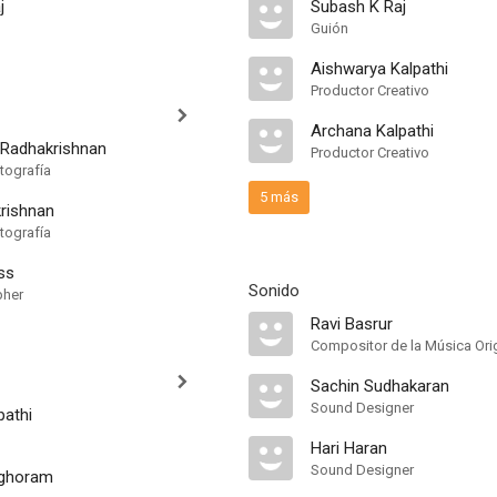
j
Subash K Raj
Guión
Aishwarya Kalpathi
Productor Creativo
Archana Kalpathi
 Radhakrishnan
Productor Creativo
tografía
5 más
rishnan
tografía
ss
Sonido
pher
Ravi Basrur
Compositor de la Música Orig
Sachin Sudhakaran
Sound Designer
pathi
Hari Haran
Sound Designer
Aghoram