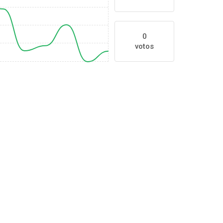
0
votos