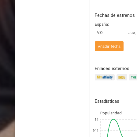
Fechas de estrenos
España:
- V.O:
Jue,
Añadir fecha
Enlaces externos
Estadísticas
Popularidad
54
911