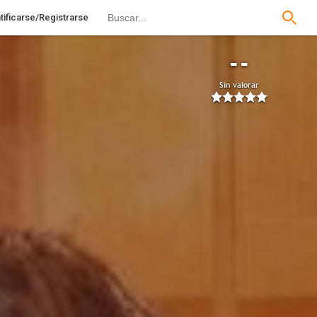
tificarse/Registrarse
--
Sin valorar