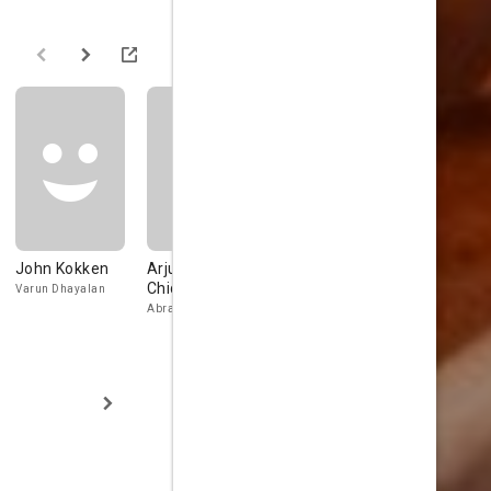
John Kokken
Arjun
Bala Hasan R.
Pawan
Chidambaram
Varun Dhayalan
Kirupakaran
Abraham