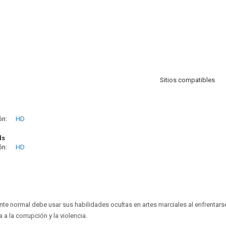
Sitios compatibles
ón:
HD
ds
ón:
HD
te normal debe usar sus habilidades ocultas en artes marciales al enfrentar
 a la corrupción y la violencia.