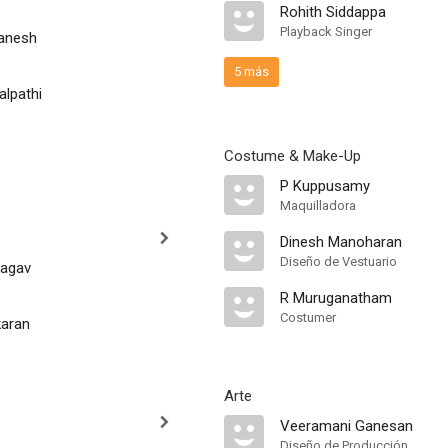
Rohith Siddappa
Playback Singer
Ganesh
5 más
alpathi
Costume & Make-Up
P Kuppusamy
Maquilladora
Dinesh Manoharan
Diseño de Vestuario
Ragav
R Muruganatham
Costumer
karan
Arte
Veeramani Ganesan
Diseño de Producción