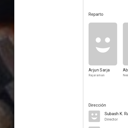
Reparto
Arjun Sarja
Ab
Rajaraman
Nee
Dirección
Subash K. R
Director