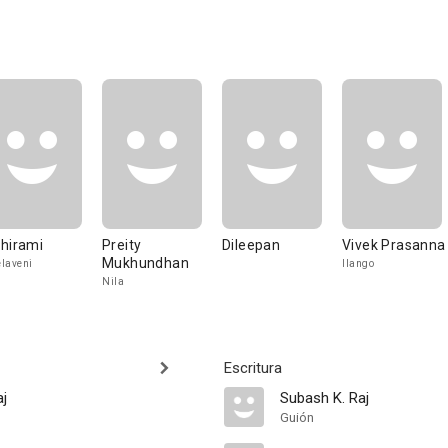
hirami
Preity
Dileepan
Vivek Prasanna
Mukhundhan
laveni
Ilango
Nila
Escritura
aj
Subash K. Raj
Guión