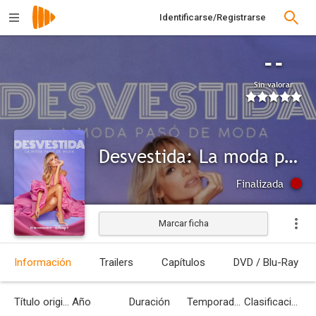
Identificarse/Registrarse
--
Sin valorar
Desvestida: La moda pasó de moda
Finalizada
Marcar ficha
Información
Trailers
Capítulos
DVD / Blu-Ray
Título original
Año
Duración
Temporadas
Clasificación por edades