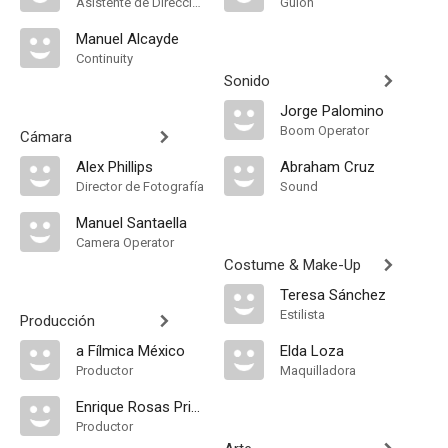
Asistente de Dirección
Guión
Manuel Alcayde
Continuity
Sonido
Jorge Palomino
Boom Operator
Cámara
Alex Phillips
Abraham Cruz
Director de Fotografía
Sound
Manuel Santaella
Camera Operator
Costume & Make-Up
Teresa Sánchez
Estilista
Producción
a Fílmica México
Elda Loza
Productor
Maquilladora
Enrique Rosas Priego
Productor