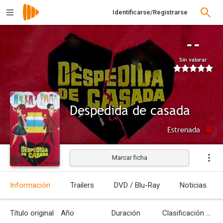
Identificarse/Registrarse
--
Sin valorar
Despedida de casada
Estrenada
Marcar ficha
Información
Trailers
DVD / Blu-Ray
Noticias
Título original
Año
Duración
Clasificación por edades