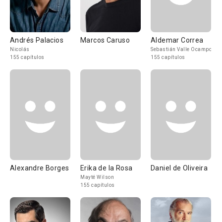
Andrés Palacios
Marcos Caruso
Aldemar Correa
Nicolás
Sebastián Valle Ocampo
155 capítulos
155 capítulos
Alexandre Borges
Erika de la Rosa
Daniel de Oliveira
Mayté Wilson
155 capítulos