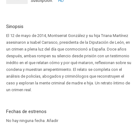
Suscripción:
HD
Disponible hasta el Jue, 31 Dic 2099 (Quedan 73 años)
Sinopsis
El 12 de mayo de 2014, Montserrat González y su hija Triana Martínez
asesinaron a Isabel Carrasco, presidenta de la Diputación de León, en
un crimen a plena luz del día que conmocionó a España. Doce años
después, ambas rompen su silencio desde prisión con un testimonio
inédito en el que relatan cómo y por qué mataron, reflexionan sobre su
condena y muestran arrepentimiento. El relato se completa con el
análisis de policías, abogados y criminólogos que reconstruyen el
caso y exploran la mente criminal de madre e hija. Un retrato íntimo de
un crimen real.
Fechas de estrenos
No hay ninguna fecha.
Añadir