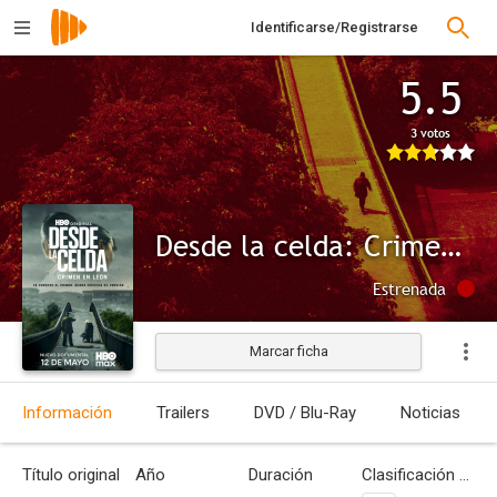
Identificarse/Registrarse
5.5
3 votos
Desde la celda: Crimen en León
Estrenada
Marcar ficha
Información
Trailers
DVD / Blu-Ray
Noticias
Título original
Año
Duración
Clasificación por edades