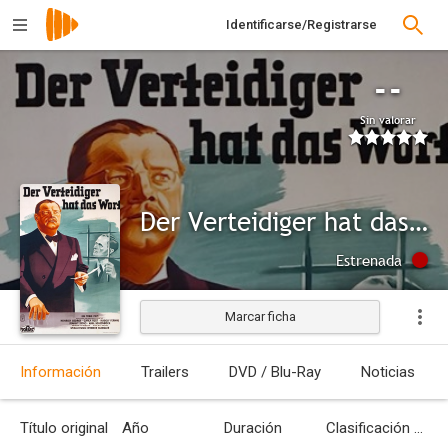
Identificarse/Registrarse
--
Sin valorar
Der Verteidiger hat das Wort
Estrenada
Marcar ficha
Información
Trailers
DVD / Blu-Ray
Noticias
Título original
Año
Duración
Clasificación por edades