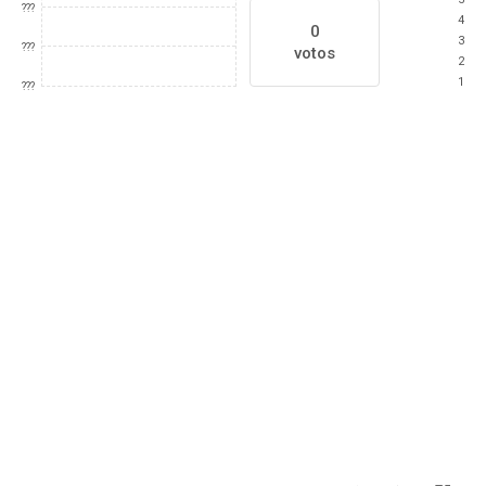
???
4
0
3
???
votos
2
1
???