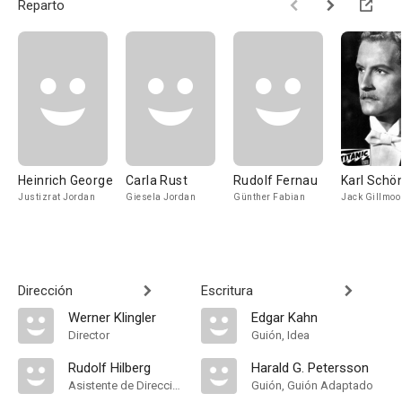
Reparto
Heinrich George
Carla Rust
Rudolf Fernau
Karl Schö
Justizrat Jordan
Giesela Jordan
Günther Fabian
Jack Gillmoo
Dirección
Escritura
Werner Klingler
Edgar Kahn
Director
Guión, Idea
Rudolf Hilberg
Harald G. Petersson
Asistente de Dirección
Guión, Guión Adaptado