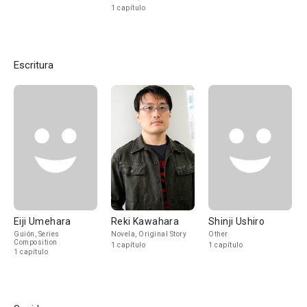
1 capítulo
Escritura
Eiji Umehara
Reki Kawahara
Shinji Ushiro
Guión, Series
Novela, Original Story
Other
Composition
1 capítulo
1 capítulo
1 capítulo