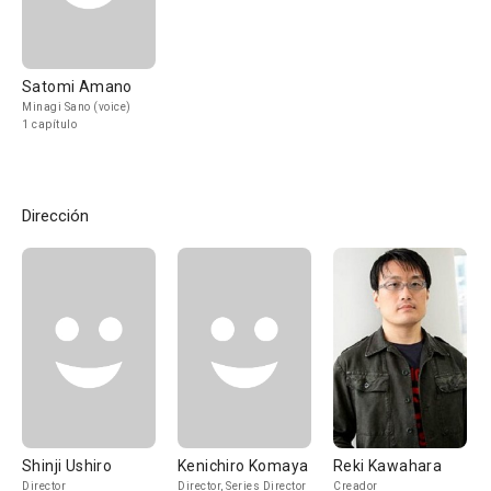
Satomi Amano
Minagi Sano (voice)
1 capítulo
Dirección
Shinji Ushiro
Kenichiro Komaya
Reki Kawahara
Director
Director, Series Director
Creador