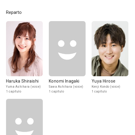
Reparto
Haruka Shiraishi
Konomi Inagaki
Yuya Hirose
Yuma Ashihara (voice)
Sawa Ashihara (voice)
Kenji Kondo (voice)
1 capítulo
1 capítulo
1 capítulo