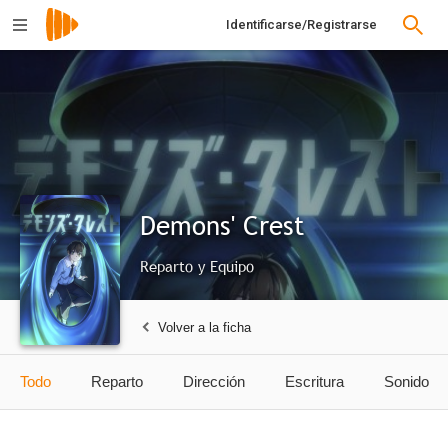
Identificarse/Registrarse
Demons' Crest
Reparto y Equipo
Volver a la ficha
Todo
Reparto
Dirección
Escritura
Sonido