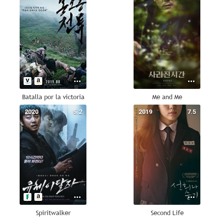
Batalla por la victoria
Me and Me
2020
5.2
2019
7.5
Spiritwalker
Second Life