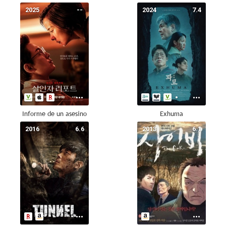
2025
--
2024
7.4
Informe de un asesino
Exhuma
2016
6.6
2013
6.1