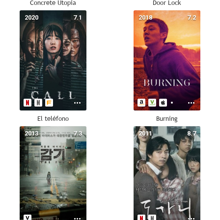
Concrete Utopia
Door Lock
2020
7.1
2018
7.2
El teléfono
Burning
2013
7.3
2011
8.7