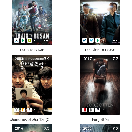
Train to Busan
Decision to Leave
2003
7.9
2017
7.7
Memories of Murder (Crónica de un asesino en serie)
Forgotten
2016
7.5
2006
7.0