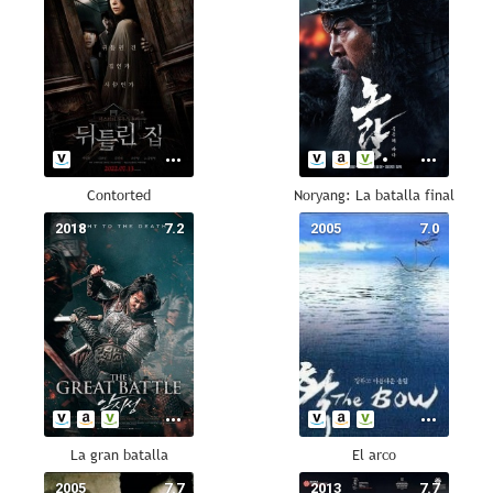
Contorted
Noryang: La batalla final
2018
7.2
2005
7.0
La gran batalla
El arco
2005
7.7
2013
7.7