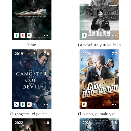
Time
La novelista y su película
2019
7.0
2008
7.7
El gangster, el policía y el diablo
El bueno, el malo y el raro
2022
4.0
2023
6.8