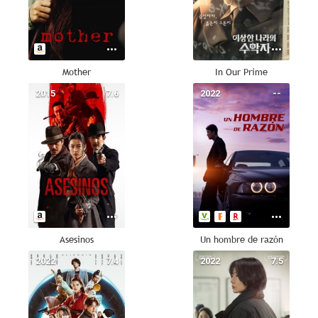
Mother
In Our Prime
2015
7.6
2022
--
Asesinos
Un hombre de razón
2022
7.4
2022
7.5