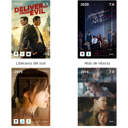
2020
6.7
2020
7.6
Libéranos del mal
Nido de víboras
2019
--
2016
7.0