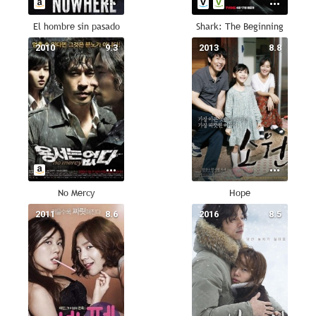
El hombre sin pasado
Shark: The Beginning
2010
9.3
2013
8.8
No Mercy
Hope
2011
8.6
2016
8.5