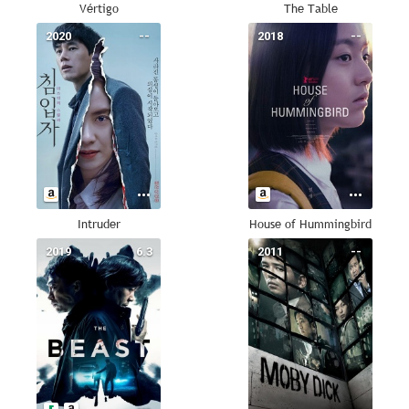
Vértigo
The Table
2020
--
2018
--
Intruder
House of Hummingbird
2019
6.3
2011
--