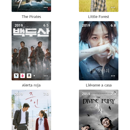
The Pirates
Little Forest
2019
6.5
2019
6.8
Alerta roja
Llévame a casa
2019
7.0
2019
7.3