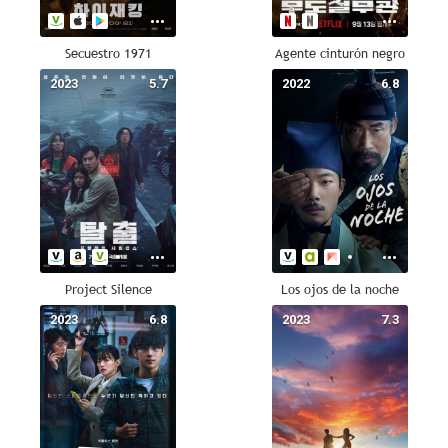
Secuestro 1971
Agente cinturón negro
2023
5.7
2022
6.8
Project Silence
Los ojos de la noche
2023
6.8
2023
7.3