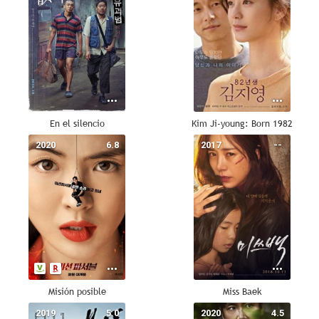
En el silencio
Kim Ji-young: Born 1982
2020
6.8
2017
--
Misión posible
Miss Baek
2019
5.0
2020
4.5