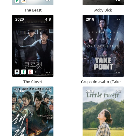
The Beast
Moby Dick
2020
4.8
2018
--
The Closet
Grupo de asalto (Take Point)
2014
6.5
2018
7.2