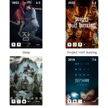
2023
6.5
2022
6.4
Sleep
Project Wolf Hunting
2023
6.9
2018
7.6