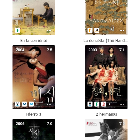
En la corriente
La doncella (The Handmaiden)
2004
7.5
2003
7.1
Hierro 3
2 hermanas
2006
7.0
2022
7.5