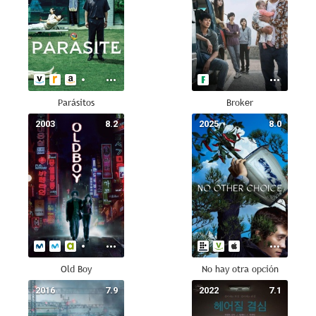
Parásitos
Broker
2003
8.2
2025
8.0
Old Boy
No hay otra opción
2016
7.9
2022
7.1