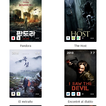
Pandora
The Host
2016
6.8
2010
7.7
El extraño
Encontré al diablo