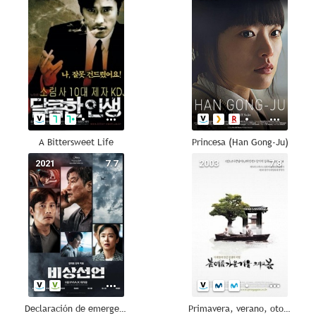
A Bittersweet Life
Princesa (Han Gong-Ju)
2021
7.7
2003
7.8
Declaración de emergencia
Primavera, verano, otoño, invierno... y primavera