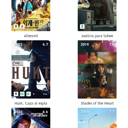
Alienoid
Justicia para Sohee
2022
6.7
2019
7.0
Hunt. Caza al espía
Shades of the Heart
2022
6.6
2019
7.7