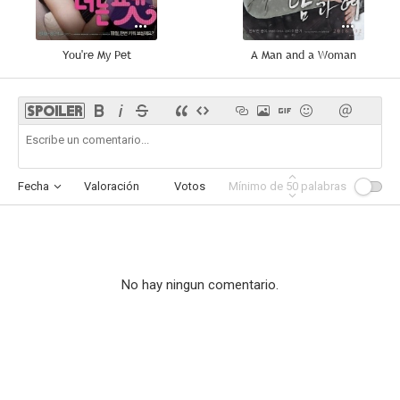
You're My Pet
A Man and a Woman
Fecha
Valoración
Votos
Mínimo de
Afinidad
50
palabras
No hay ningun comentario.