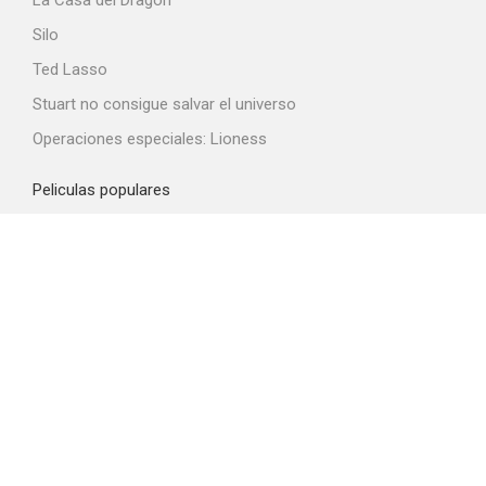
La Casa del Dragón
Silo
Ted Lasso
Stuart no consigue salvar el universo
Operaciones especiales: Lioness
Peliculas populares
Spider-Man: Brand New Day
La odisea
Obsession
La boca del diablo
El diablo viste de Prada 2
Top proveedores VOD
Amazon Prime Video