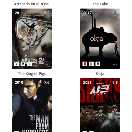
Atrapado en el túnel
The Fake
2011
7.2
2017
8.0
The King of Pigs
Okja
2010
7.6
2021
9.8