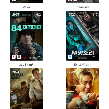
Virus
Silenced
2025
6.2
2022
6.0
Mis 84 m²
Exist Within
2024
7.0
2024
8.1