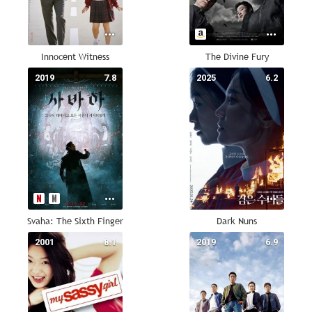
Innocent Witness
The Divine Fury
2019
7.8
2025
6.2
Svaha: The Sixth Finger
Dark Nuns
2001
8.1
2019
6.9