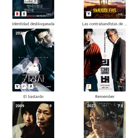
Identidad desbloqueada
Las contrabandistas de Guncheon
2023
7.0
2022
7.1
El bastardo
Remember
2009
7.9
2022
7.0