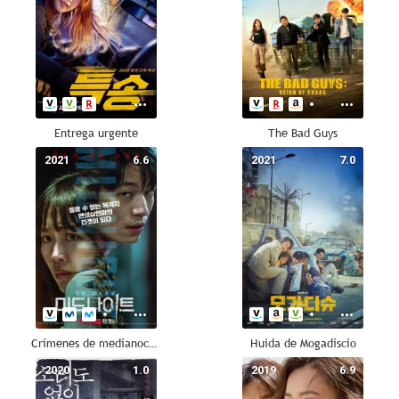
Entrega urgente
The Bad Guys
2021
6.6
2021
7.0
Crímenes de medianoche (Midnight)
Huida de Mogadiscio
2020
1.0
2019
6.9