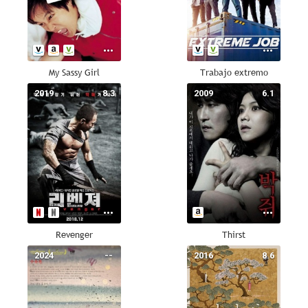
My Sassy Girl
Trabajo extremo
2019
8.3
2009
6.1
Revenger
Thirst
2024
--
2016
8.6