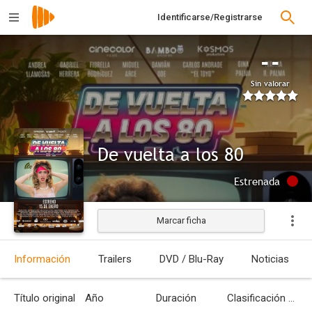
Identificarse/Registrarse
--
Sin valorar
De vuelta a los 80
Estrenada
Marcar ficha
Información
Trailers
DVD / Blu-Ray
Noticias
Título original
Año
Duración
Clasificación por edades