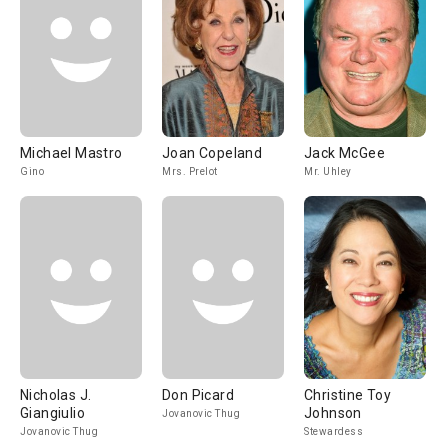
Michael Mastro
Joan Copeland
Jack McGee
Gino
Mrs. Prelot
Mr. Uhley
Nicholas J.
Don Picard
Christine Toy
Giangiulio
Johnson
Jovanovic Thug
Jovanovic Thug
Stewardess