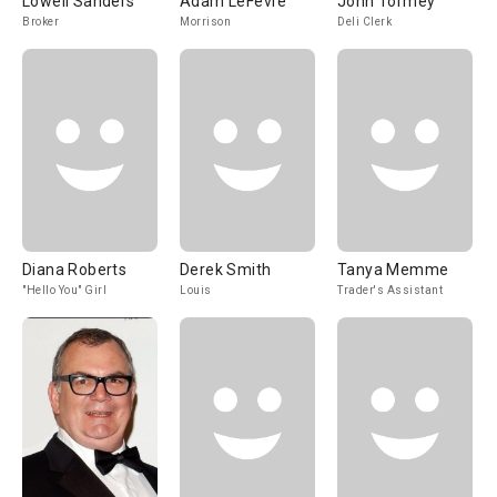
Lowell Sanders
Adam LeFevre
John Tormey
Broker
Morrison
Deli Clerk
Diana Roberts
Derek Smith
Tanya Memme
"Hello You" Girl
Louis
Trader's Assistant