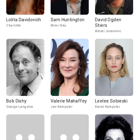
Lolita Davidovich
Sam Huntington
David Ogden
Stiers
Charlotte
Mimi-Siku
Alexei Jovanovic
Bob Dishy
Valerie Mahaffey
Leelee Sobieski
George Langston
Jan Kempster
Karen Kempster