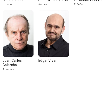
Manuel Balbi
Sandra Echeverría
Fernando Becerril
Urbano
Aurora
El Señor
Juan Carlos
Edgar Vivar
Colombo
Abraham