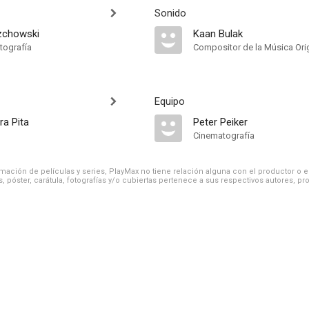
Sonido
zchowski
Kaan Bulak
tografía
Compositor de la Música Orig
Equipo
ra Pita
Peter Peiker
Cinematografía
ación de películas y series, PlayMax no tiene relación alguna con el productor o el d
, póster, carátula, fotografías y/o cubiertas pertenece a sus respectivos autores, pr