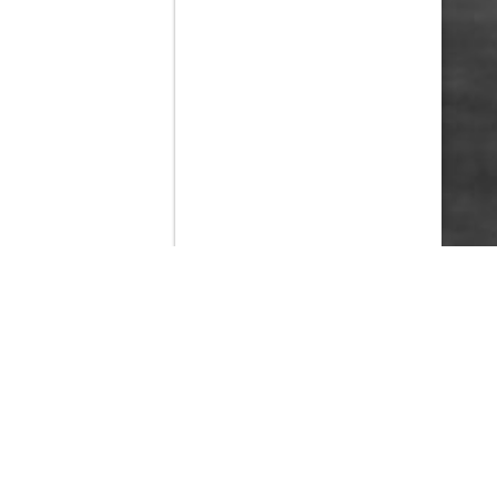
Contenido que expirara en VOD
Amazon Prime Video
Netflix
Filmin
Movistar+
Movistar+ Fibra