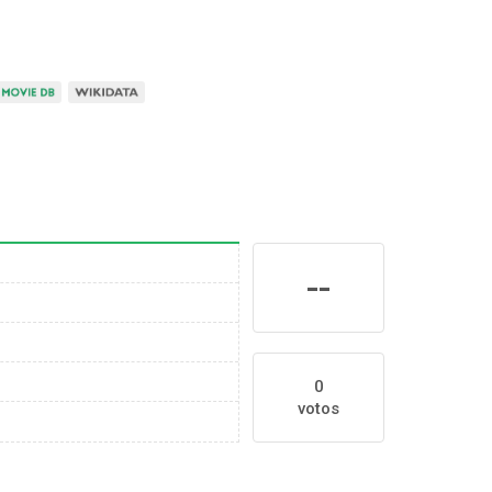
--
0
votos