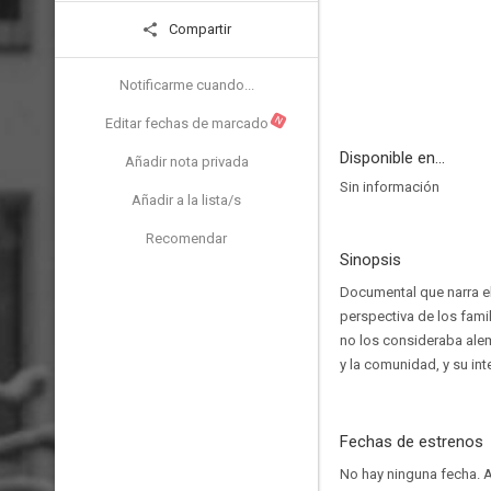
Compartir
Notificarme cuando...
N
Editar fechas de marcado
Disponible en...
Añadir nota privada
Sin información
Añadir a la lista/s
Recomendar
Sinopsis
Documental que narra el
perspectiva de los fami
no los consideraba alem
y la comunidad, y su in
Fechas de estrenos
No hay ninguna fecha.
A