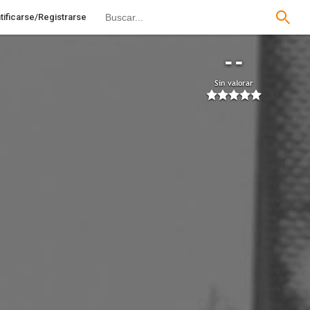
tificarse/Registrarse
--
Sin valorar