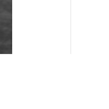
PlayMax
2026
Series populares
La Casa del Dragón
Silo
Stuart no consigue salvar el universo
Ted Lasso
Operaciones especiales: Lioness