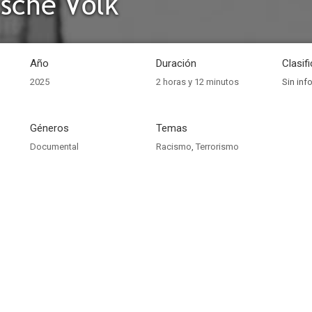
sche Volk
Año
Duración
Clasif
2025
2 horas y 12 minutos
Sin inf
Géneros
Temas
Documental
Racismo
,
Terrorismo