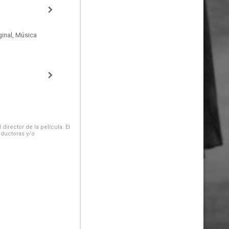
inal, Música
irector de la película. El
oductoras y/o