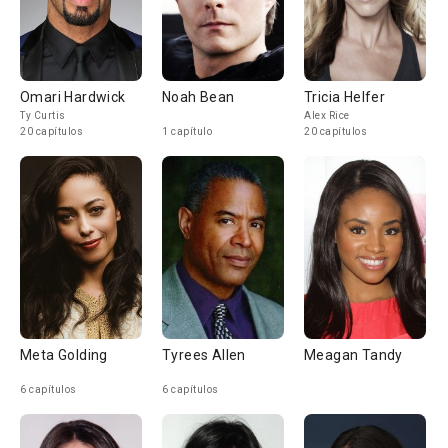
Omari Hardwick
Noah Bean
Tricia Helfer
Ty Curtis
Alex Rice
20 capítulos
1 capítulo
20 capítulos
Meta Golding
Tyrees Allen
Meagan Tandy
6 capítulos
6 capítulos