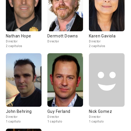
Nathan Hope
Dermott Downs
Karen Gaviola
Director
Director
Director
2 capítulos
2 capítulos
John Behring
Guy Ferland
Nick Gomez
Director
Director
Director
1 capítulo
1 capítulo
1 capítulo