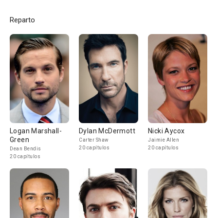
Reparto
Logan Marshall-
Dylan McDermott
Nicki Aycox
Green
Carter Shaw
Jaimie Allen
20 capítulos
20 capítulos
Dean Bendis
20 capítulos