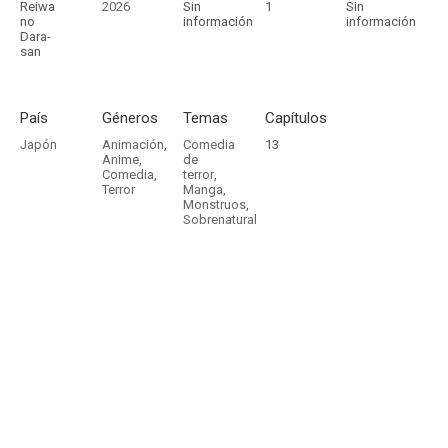
Reiwa
2026
Sin
1
Sin
no
información
información
Dara-
san
País
Géneros
Temas
Capítulos
Japón
Animación
,
Comedia
13
Anime
,
de
Comedia
,
terror
,
Terror
Manga
,
Monstruos
,
Sobrenatural