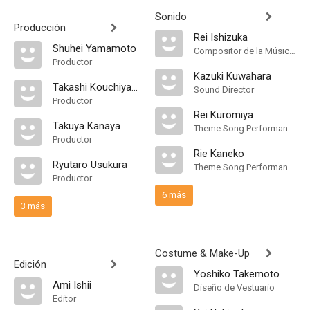
Sonido
Producción
Rei Ishizuka
Shuhei Yamamoto
Compositor de la Música Original
Productor
Kazuki Kuwahara
Takashi Kouchiyama
Sound Director
Productor
Rei Kuromiya
Takuya Kanaya
Theme Song Performance
Productor
Rie Kaneko
Ryutaro Usukura
Theme Song Performance
Productor
6 más
3 más
Costume & Make-Up
Edición
Yoshiko Takemoto
Ami Ishii
Diseño de Vestuario
Editor