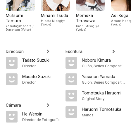
Mutsumi
Minami Tsuda
Momoka
Aoi Koga
Tamura
Terasawa
Hinata Misogiya
Amane Hase
(Voice)
(Voice)
Yamatagimadara /
Kaoru Misogiya
Dara-san (Voice)
(Voice)
Dirección
Escritura
Tadato Suzuki
Noboru Kimura
Director
Guión, Series Composition
Masato Suzuki
Yasunori Yamada
Director
Guión, Series Composition
Tomotsuka Haruomi
Original Story
Cámara
Haruomi Tomotsuka
He Wenxin
Manga
Director de Fotografía