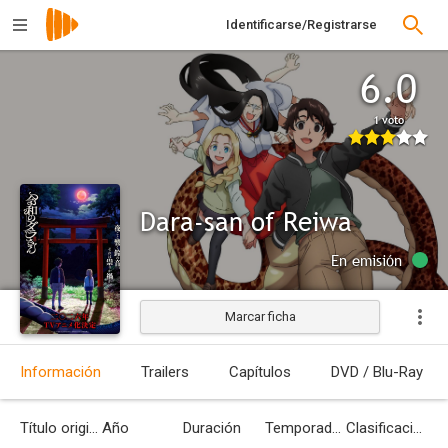
Identificarse/Registrarse
6.0
1 voto
Dara-san of Reiwa
En emisión
Marcar ficha
Información
Trailers
Capítulos
DVD / Blu-Ray
Título original
Año
Duración
Temporadas
Clasificación por edades