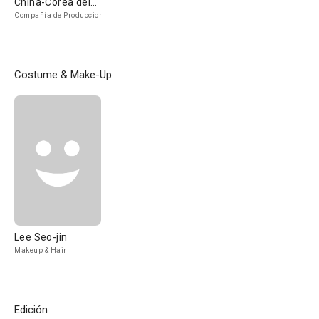
China-Corea del
Sur-Singapur
Compañía de Produccion
Costume & Make-Up
Lee Seo-jin
Makeup & Hair
Edición