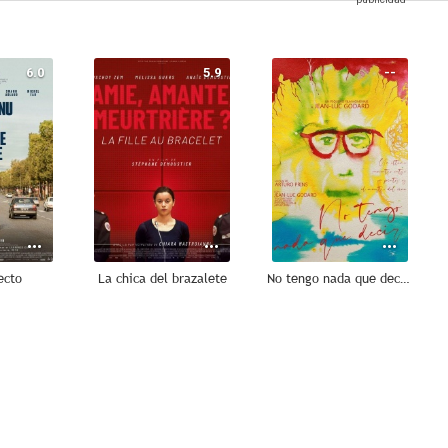
6.0
5.9
--
ecto
La chica del brazalete
No tengo nada que decir (Je n´ai rien a dire)
--
--
--