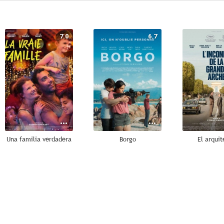
7.0
6.7
Una familia verdadera
Borgo
El arquit
--
--