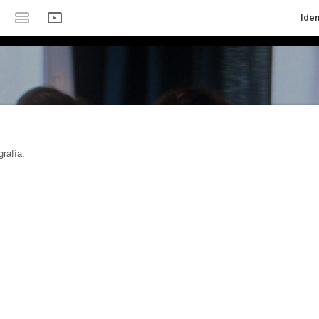
Iden
rafía.