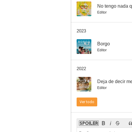
--
No tengo nada que
Editor
Les amants cinéma
2023
6.7
Borgo
Editor
2022
7.8
Deja de decir me
Editor
Ver todo