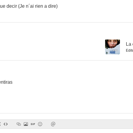
 decir (Je n´ai rien a dire)
La leçon de guitare
--
La 
Edit
ntiras