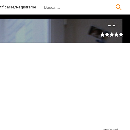
tificarse/Registrarse
--