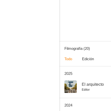
La cabeza fría
--
Filmografía (20)
Todo
Edición
2025
Ma révolution
--
6.0
El arquitecto
Editor
2024