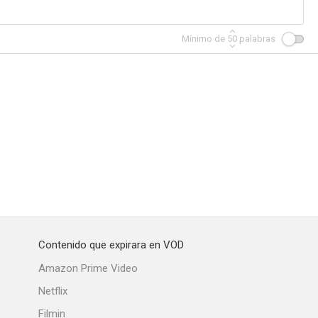
Mínimo de
50
palabras
Contenido que expirara en VOD
Amazon Prime Video
Netflix
Filmin