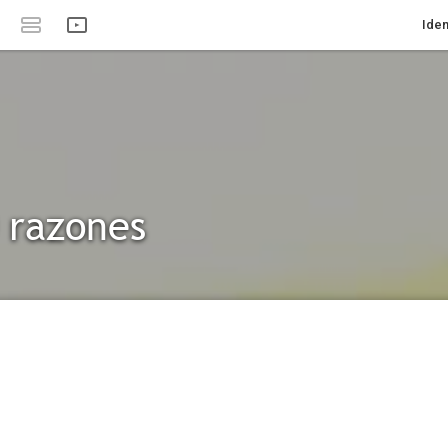
Iden
 razones