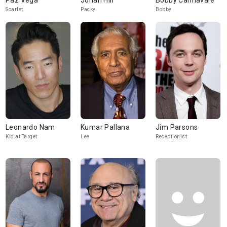
Paz Vega
Jonah Hill
Bobby Cannavale
Scarlet
Packy
Bobby
Leonardo Nam
Kumar Pallana
Jim Parsons
Kid at Target
Lee
Receptionist