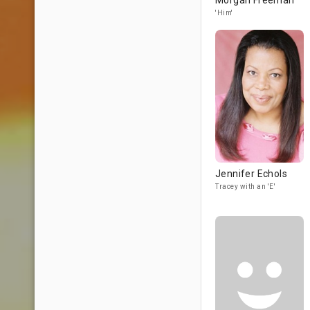
Morgan Freeman
'Him'
Jennifer Echols
Tracey with an 'E'