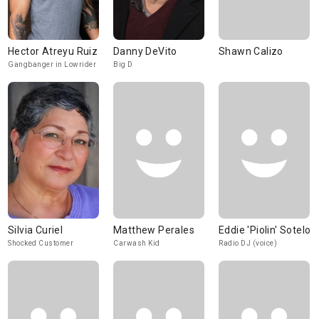
Hector Atreyu Ruiz
Danny DeVito
Shawn Calizo
Gangbanger in Lowrider
Big D
Silvia Curiel
Matthew Perales
Eddie 'Piolin' Sotelo
Shocked Customer
Carwash Kid
Radio DJ (voice)