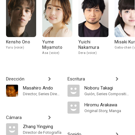
Kensho Ono
Yume
Yuichi
Misaki Ku
Miyamoto
Nakamura
Yuru (voice)
Gabu-chan (v
Asa (voice)
Dera (voice)
Dirección
Escritura
Masahiro Ando
Noboru Takagi
Director, Series Director
Guión, Series Composition
Hiromu Arakawa
Original Story, Manga
Cámara
Zhang Yingying
Director de Fotografía
Sonido