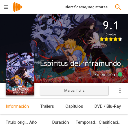
Identificarse/Registrarse
9.1
5 votos
Espíritus del inframundo
En emisión
Marcar ficha
Información
Trailers
Capítulos
DVD / Blu-Ray
Título original
Año
Duración
Temporadas
Clasificación por edades