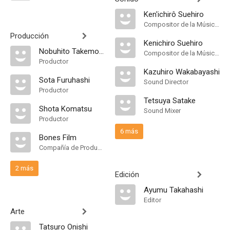
Ken'ichirô Suehiro
Compositor de la Música Original
Producción
Kenichiro Suehiro
Nobuhito Takemoto
Compositor de la Música Original
Productor
Kazuhiro Wakabayashi
Sota Furuhashi
Sound Director
Productor
Tetsuya Satake
Shota Komatsu
Sound Mixer
Productor
6 más
Bones Film
Compañía de Produccion
2 más
Edición
Ayumu Takahashi
Editor
Arte
Tatsuro Onishi