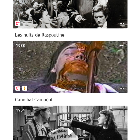
Les nuits de Raspoutine
1988
--
Cannibal Campout
1954
--