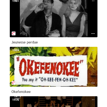
1961
--
Jeunesse perdue
1959
--
Okefenokee
1970
--