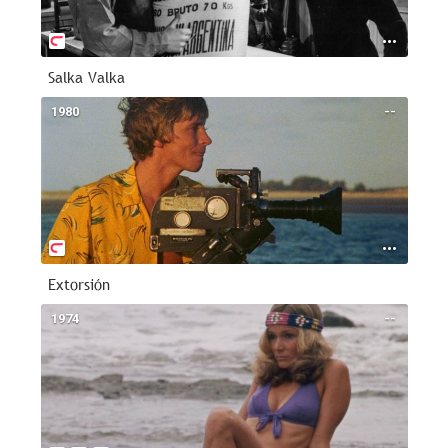
Salka Valka
1980
--
Extorsión
1974
--