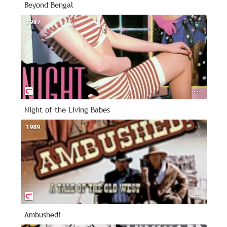
Beyond Bengal
1987
--
Night of the Living Babes
1989
--
Ambushed!