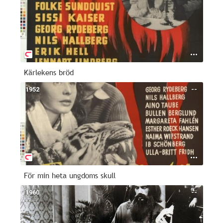
Kärlekens bröd
1952
--
För min heta ungdoms skull
1960
--