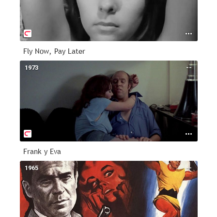
Fly Now, Pay Later
1973
--
Frank y Eva
1965
--