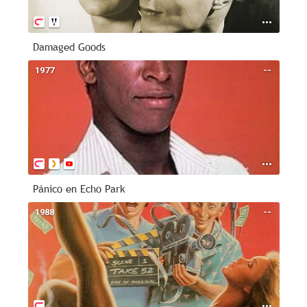
Damaged Goods
1977
--
Pánico en Echo Park
1988
--