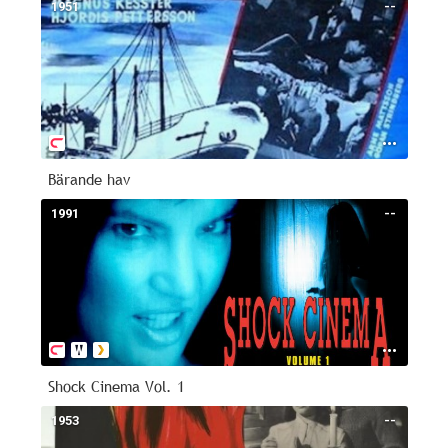
1951
--
Bärande hav
1991
--
Shock Cinema Vol. 1
1953
--