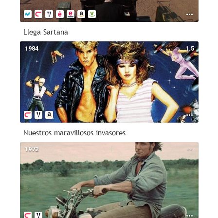
Llega Sartana
1984
1.5
Nuestros maravillosos invasores
1972
--