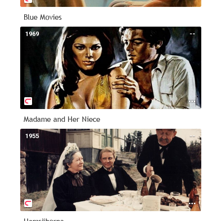
Blue Movies
1969
--
Madame and Her Niece
1955
--