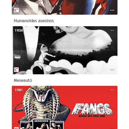
Humanoides asesinos
1934
--
Meseautó
1981
--