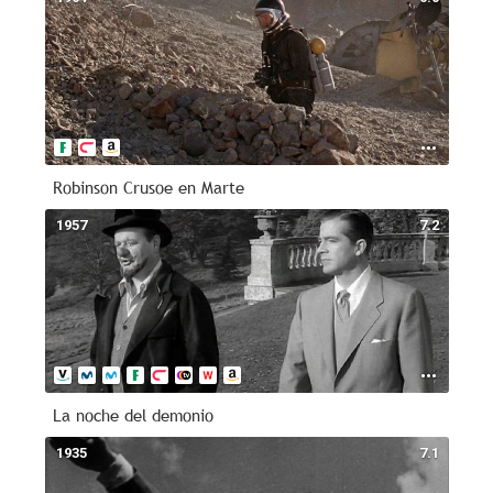
Robinson Crusoe en Marte
1957
7.2
La noche del demonio
1935
7.1