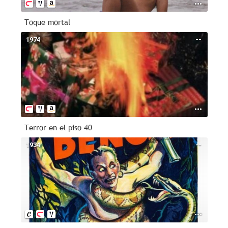
Toque mortal
1974
--
Terror en el piso 40
1934
--