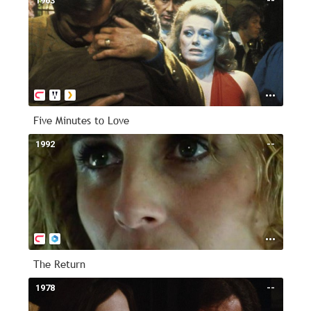
1963
--
Five Minutes to Love
1992
--
The Return
1978
--