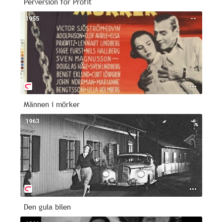
Perversion for Profit
1955
--
Männen i mörker
1963
--
Den gula bilen