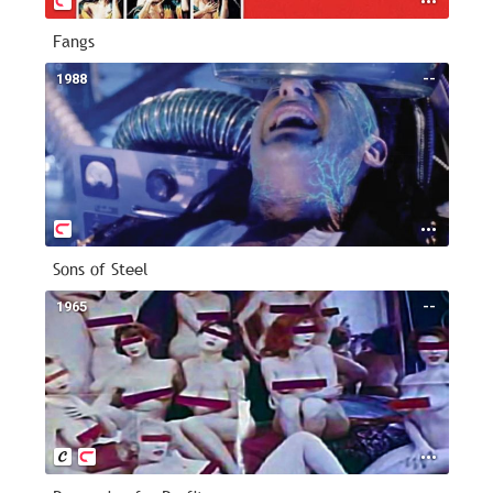
Fangs
1988
--
Sons of Steel
1965
--