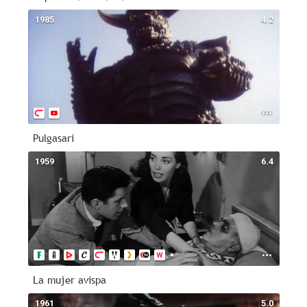
1985
4.2
Pulgasari
1959
6.4
La mujer avispa
1961
5.0