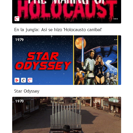
En la jungla: Así se hizo 'Holocausto canibal'
1979
--
Star Odyssey
1970
8.0