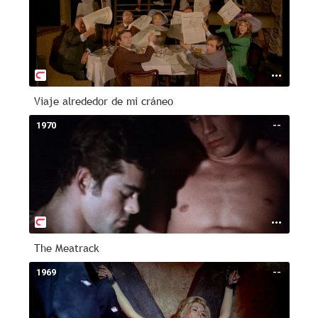
Viaje alrededor de mi cráneo
1970
--
The Meatrack
1969
--