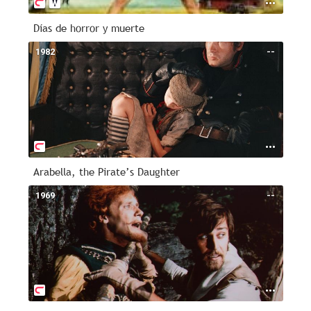
Días de horror y muerte
1982
--
Arabella, the Pirate’s Daughter
1969
--