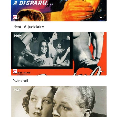
Identité judiciaire
1969
--
Swingtail
1937
--