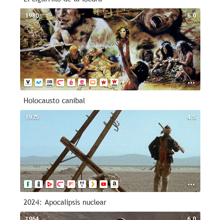
1980
6.0
Holocausto caníbal
1975
4.5
2024: Apocalipsis nuclear
1964
6.0