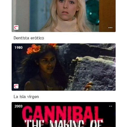
Dentista erótico
1980
--
La isla virgen
2003
--