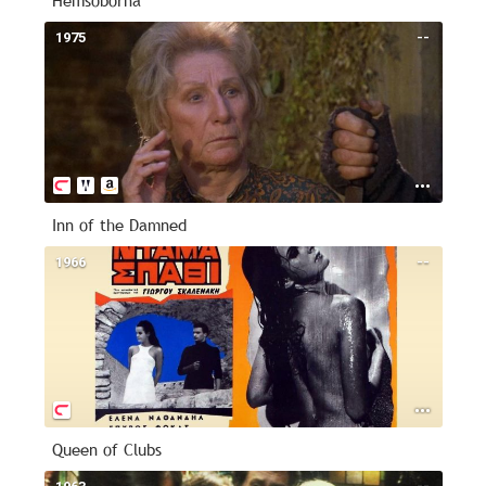
Hemsöborna
1975
--
Inn of the Damned
1966
--
Queen of Clubs