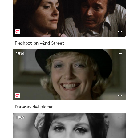
Fleshpot on 42nd Street
1976
--
Danesas del placer
1969
--