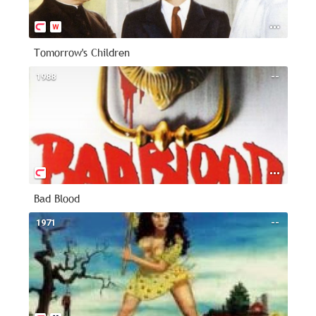
Tomorrow's Children
1988
--
Bad Blood
1971
--