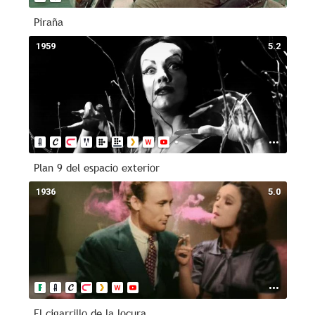
Piraña
1959
5.2
Plan 9 del espacio exterior
1936
5.0
El cigarrillo de la locura