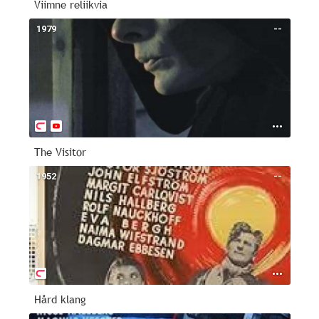
Viimne reliikvia
1979
--
The Visitor
1952
--
Hård klang