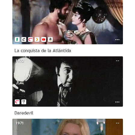
La conquista de la Atlántida
1972
--
Daredevil
1971
--