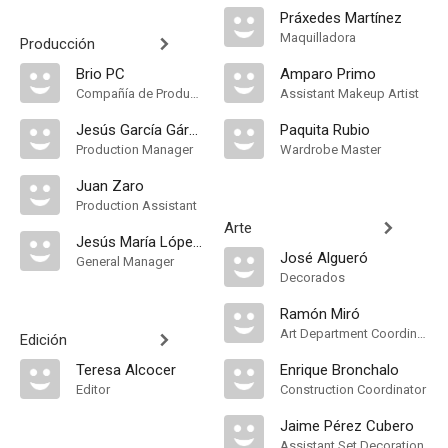
Práxedes Martínez
Maquilladora
Producción
Brio PC
Amparo Primo
Compañía de Produccion
Assistant Makeup Artist
Jesús García Gárgoles
Paquita Rubio
Production Manager
Wardrobe Master
Juan Zaro
Production Assistant
Arte
Jesús María López-Patiño
José Algueró
General Manager
Decorados
Ramón Miró
Art Department Coordinator
Edición
Teresa Alcocer
Enrique Bronchalo
Editor
Construction Coordinator
Jaime Pérez Cubero
Assistant Set Decoration