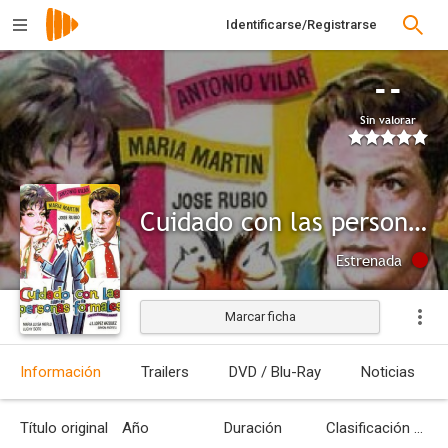
Identificarse/Registrarse
--
Sin valorar
Cuidado con las personas formales
Estrenada
Marcar ficha
Información
Trailers
DVD / Blu-Ray
Noticias
Título original
Año
Duración
Clasificación por edades