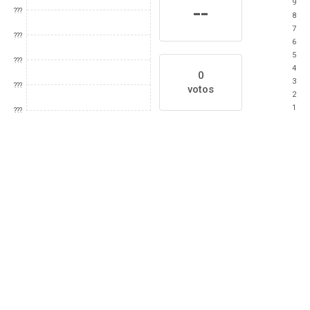
9
--
???
8
7
???
6
5
???
4
0
3
???
votos
2
1
???