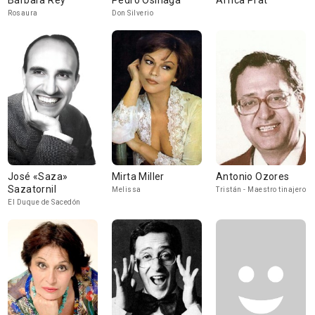
Bárbara Rey
Pedro Osinaga
África Prat
Rosaura
Don Silverio
José «Saza»
Mirta Miller
Antonio Ozores
Sazatornil
Melissa
Tristán - Maestro tinajero
El Duque de Sacedón