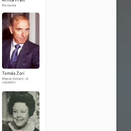
África Pratt
Bernarda
Tomás Zori
Maese Genaro - el
zapatero