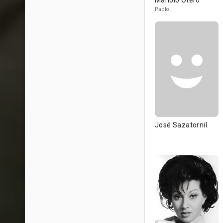
Manolo Otero
Pablo
José Sazatornil