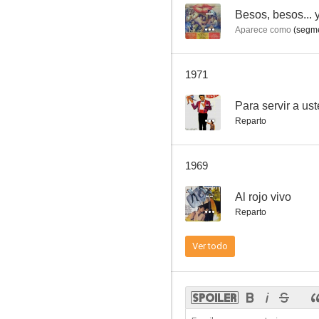
--
Besos, besos...
Aparece como
(segme
1971
--
Para servir a us
Reparto
1969
--
Al rojo vivo
Reparto
Ver todo