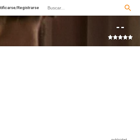
tificarse/Registrarse
--