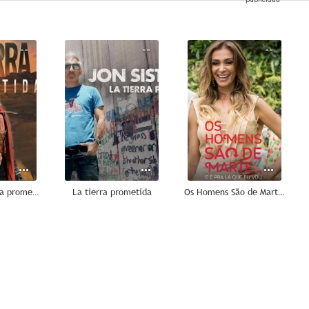
--
--
--
Josué y la tierra prometida
La tierra prometida
Os Homens São de Marte... E é pra Lá que Eu Vou
--
--
--