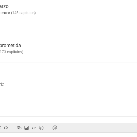
arzo
lencar
(
145
capítulos
)
 prometida
173
capítulos
)
ida