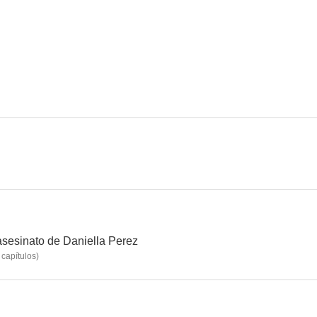
Ciudad Paraíso
Gatão de Meia Idade
Kubana
--
--
Memorial de Maria Moura
Pantanal
 asesinato de Daniella Perez
capítulos
)