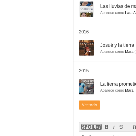
--
Las lluvias de m
Aparece como
Lara A
2016
--
Josué y la tierra
Aparece como
Mara
(
2015
--
La tierra promet
Aparece como
Mara
Ver todo