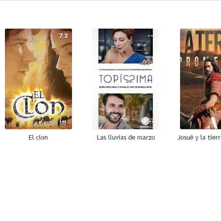
7.3
--
El clon
Las lluvias de marzo
--
--