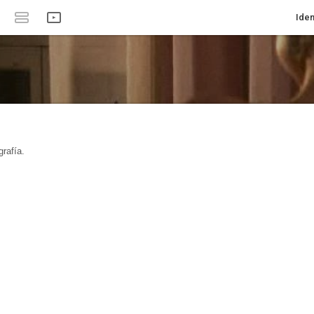
Iden
rafía.