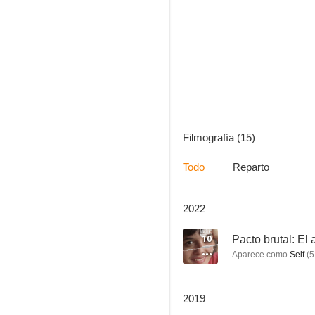
La guerrera
--
Filmografía (15)
Todo
Reparto
2022
Malhação
10
Pacto brutal: El
Aparece como
Self
(
5
2019