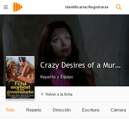
Identificarse/Registrarse
Crazy Desires of a Murderer
Reparto y Equipo
Volver a la ficha
Todo
Reparto
Dirección
Escritura
Cámara