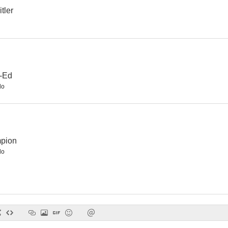
tler
o-Ed
do
mpion
do