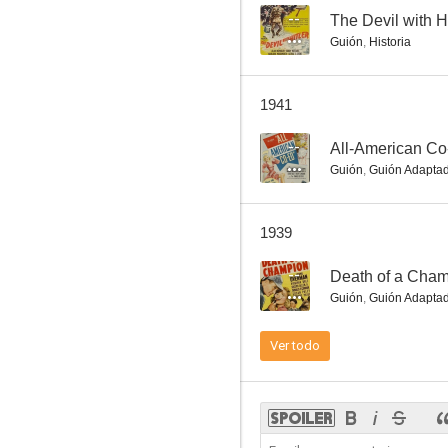
--
The Devil with Hi
Guión
,
Historia
1941
--
All-American C
Guión
,
Guión Adapta
1939
--
Death of a Cha
Guión
,
Guión Adapta
Ver todo