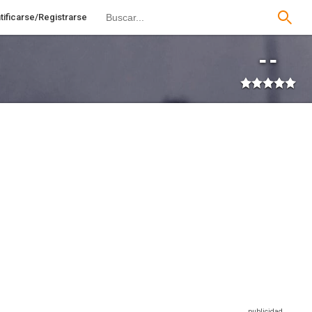
tificarse/Registrarse
--