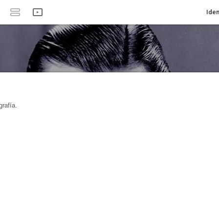
Iden
rafía.