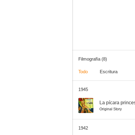
Death on the Diamond
Filmografía (8)
Todo
Escritura
1945
--
La pícara prince
Original Story
1942