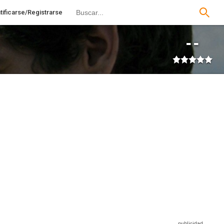
tificarse/Registrarse
--