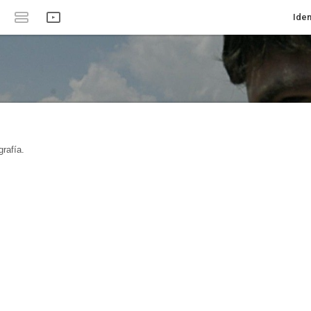
Iden
rafía.