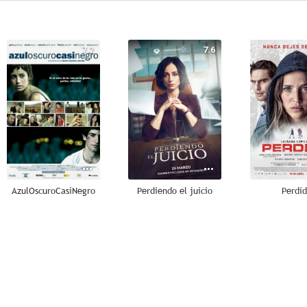
7.2
7.6
AzulOscuroCasiNegro
Perdiendo el juicio
Perdi
6.0
5.3