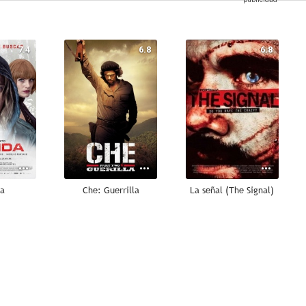
7.4
6.8
6.8
da
Che: Guerrilla
La señal (The Signal)
5.0
5.0
--