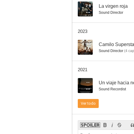
7.9
La virgen roja
Sound Director
2023
5.0
Camilo Supersta
Sound Director
(
4
cap
2021
--
Un viaje hacia n
Sound Recordist
Ver todo