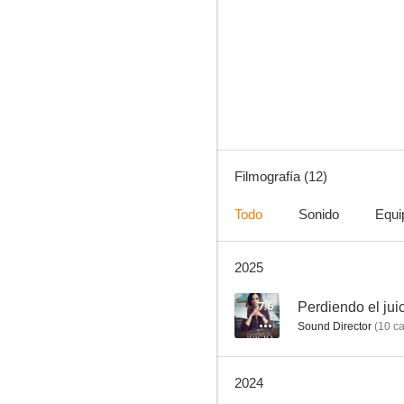
La señal
Filmografía (12)
Todo
Sonido
Equi
2025
7.6
Perdiendo el jui
Sound Director
(
10
ca
2024