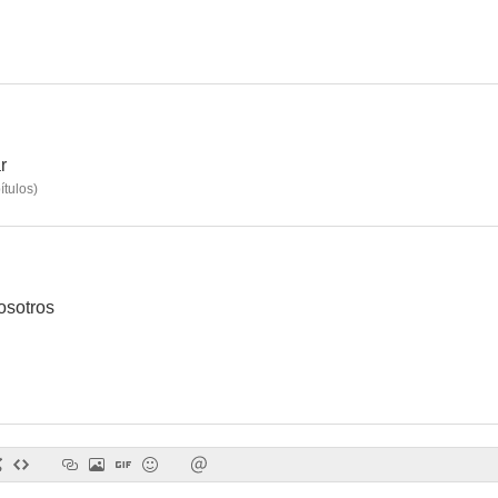
r
ítulos
)
osotros