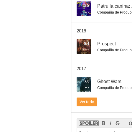
10
Patrulla canina: 
Compañía de Produc
In the Turn
2018
--
5.4
Prospect
Compañía de Produc
2017
7.0
Ghost Wars
Compañía de Produc
The Calling
Ver todo
--