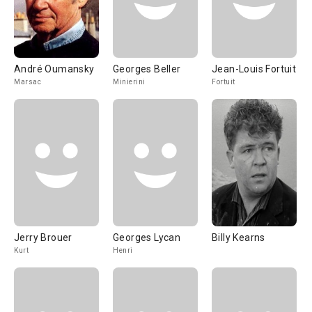
André Oumansky
Georges Beller
Jean-Louis Fortuit
Marsac
Minierini
Fortuit
Jerry Brouer
Georges Lycan
Billy Kearns
Kurt
Henri