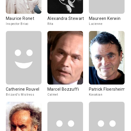
Maurice Ronet
Alexandra Stewart
Maureen Kerwin
Inspector Briac
Rita
Lucienne
Catherine Rouvel
Marcel Bozzuffi
Patrick Floersheim
Brizard's Mistress
Calmet
Kovakian