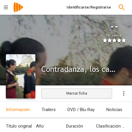
Identificarse/Registrarse
--
Sin valorar
Contradanza, los campos de la guerra
Marcar ficha
Información
Trailers
DVD / Blu-Ray
Noticias
Título original
Año
Duración
Clasificación por edades