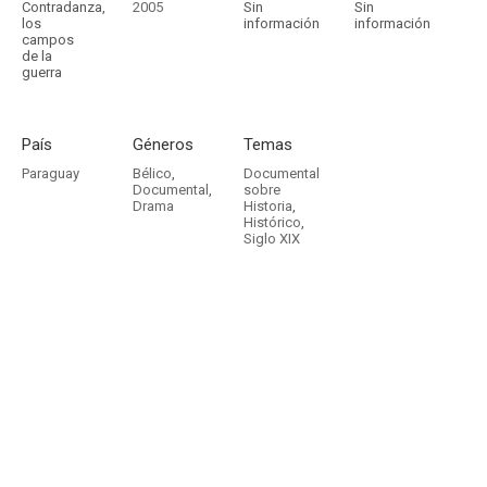
Contradanza,
2005
Sin
Sin
los
información
información
campos
de la
guerra
País
Géneros
Temas
Paraguay
Bélico
,
Documental
Documental
,
sobre
Drama
Historia
,
Histórico
,
Siglo XIX