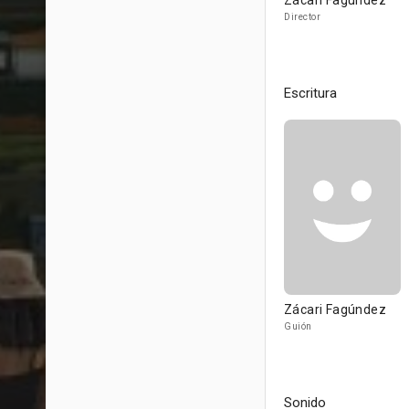
Zácari Fagúndez
Director
Escritura
Zácari Fagúndez
Guión
Sonido