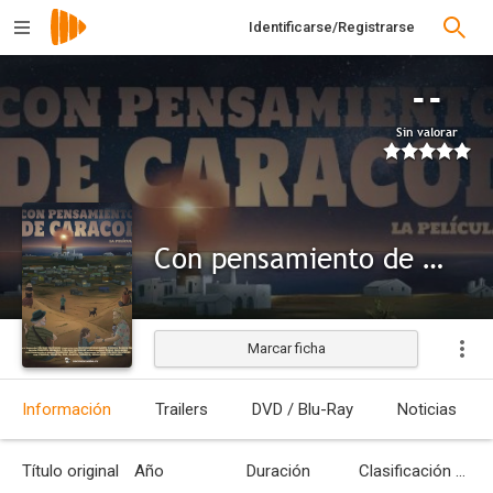
Identificarse/Registrarse
--
Sin valorar
Con pensamiento de caracol
Marcar ficha
Información
Trailers
DVD / Blu-Ray
Noticias
Título original
Año
Duración
Clasificación por edades