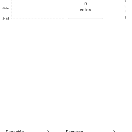
4
0
3
3462
votos
2
1
3463