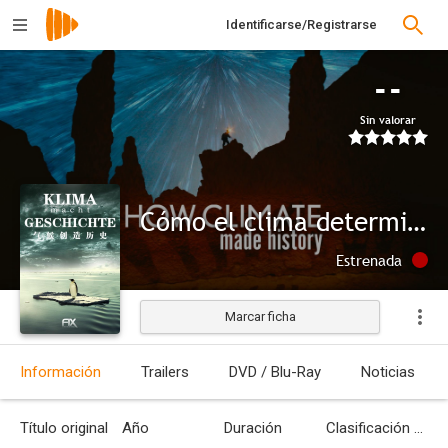
Identificarse/Registrarse
--
Sin valorar
Cómo el clima determinó la historia
Estrenada
Marcar ficha
Información
Trailers
DVD / Blu-Ray
Noticias
Título original
Año
Duración
Clasificación por edades