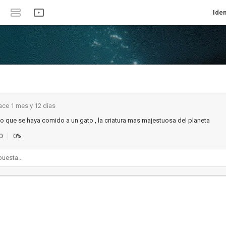
Iden
ace 1 mes y 12 días
 que se haya comido a un gato , la criatura mas majestuosa del planeta
0
0%