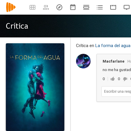
Crítica
Crítica en
La forma del agua
Macfarlane
H
no me ha gustado
0
0