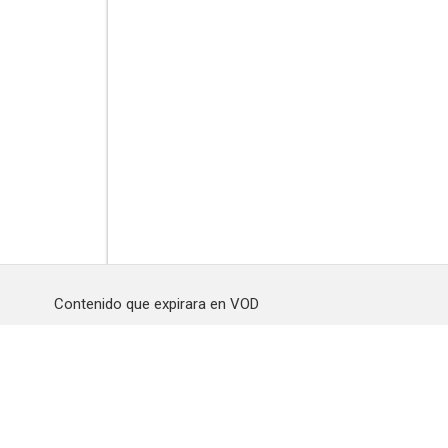
Contenido que expirara en VOD
Amazon Prime Video
Netflix
Filmin
Movistar+