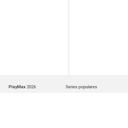
PlayMax
2026
Series populares
La Casa del Dragón
Silo
Stuart no consigue salvar el universo
Ted Lasso