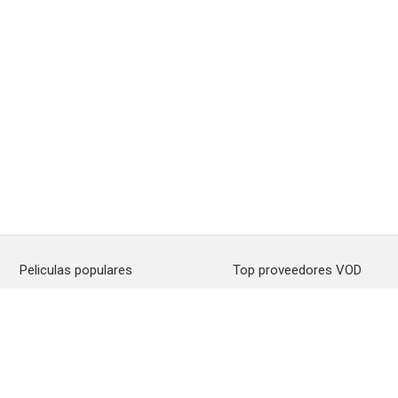
Peliculas populares
Top proveedores VOD
Spider-Man: Brand New Day
Amazon Prime Video
La odisea
Netflix
La boca del diablo
Filmin
Obsession
Movistar+