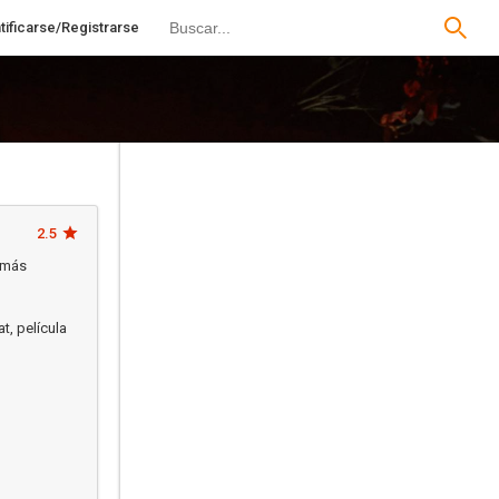
tificarse/Registrarse
2.5
jamás
t, película