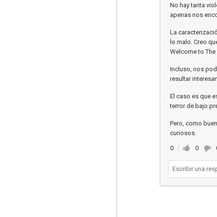
No hay tanta vio
apenas nos encon
La caracterizaci
lo malo. Creo qu
Welcome to The 
Incluso, nos pod
resultar interesa
El caso es que es
terror de bajo p
Pero, como buen 
curiosos.
0
0