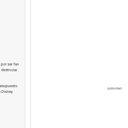
 por ser fan
n destrozar
presupuesto
 Disney.