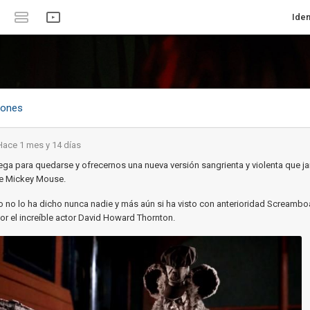
Iden
tones
Hace 1 mes y 14 días
lega para quedarse y ofrecernos una nueva versión sangrienta y violenta que 
e Mickey Mouse.
no lo ha dicho nunca nadie y más aún si ha visto con anterioridad Screamboa
r el increíble actor David Howard Thornton.