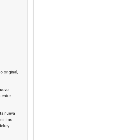
 original,
nuevo
uentre
sta nueva
 mínimo.
ickey