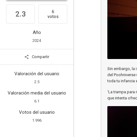
6
2.3
votos
Año
2024
Compartir
Sin embargo, la 
Valoración del usuario
del Poohniverse 
toda tu infancia
2.5
‘La trampa para 
Valoración media del usuario
que intenta ofre
6.1
Votos del usuario
1.996