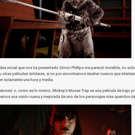
idea inicial que nos ha presentado Simon Phillips me pareció increíble, no solo
u otras películas similares, si no por encontrarnos slasher nuevos que intenta
 en solamente una hora y media.
ratones’ o, como es lo mismo, Mickey’s Mouse Trap es una película de bajo 
cernos una visión nueva y mejorada de uno de los personajes más queridos de