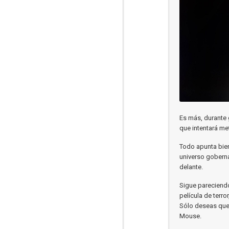
Es más, durante 
que intentará met
Todo apunta bie
universo gobern
delante.
Sigue pareciendo
película de terro
Sólo deseas que 
Mouse.