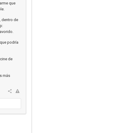
carme que
le.
, dentro de
p:
avorido.
 que podría
 cine de
os más