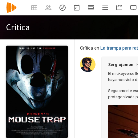
Crítica
Crítica en
La trampa para ra
Sergiojamon
El mickeyverse l
hayamos visto d
Seguramente eso 
protagonizada po