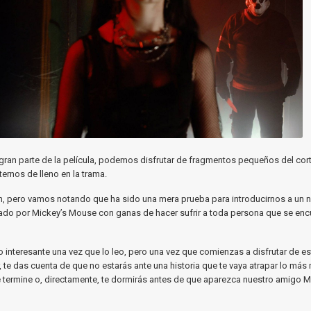
gran parte de la película, podemos disfrutar de fragmentos pequeños del corto
ernos de lleno en la trama.
n, pero vamos notando que ha sido una mera prueba para introducirnos a un 
ado por Mickey’s Mouse con ganas de hacer sufrir a toda persona que se enc
 interesante una vez que lo leo, pero una vez que comienzas a disfrutar de e
r, te das cuenta de que no estarás ante una historia que te vaya atrapar lo más
termine o, directamente, te dormirás antes de que aparezca nuestro amigo M