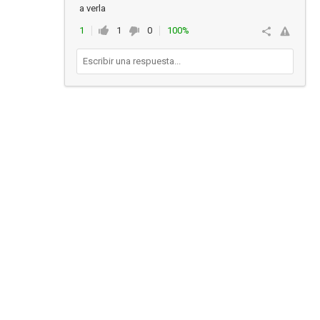
a verla
1
1
0
100%