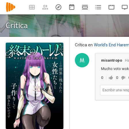
Crítica
Crítica en
World's End Hare
misantropo
Ha
Mucho voto woke
0
0