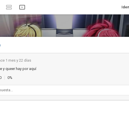
Iden
m
ce 1 mes y 22 días
 y queer hay por aquí
0
0%