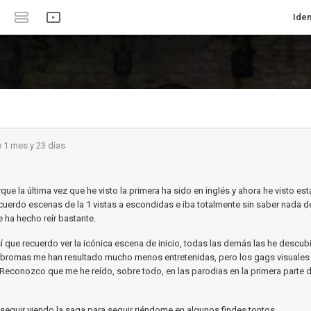
Iden
 1 mes y 23 días
que la última vez que he visto la primera ha sido en inglés y ahora he visto es
cuerdo escenas de la 1 vistas a escondidas e iba totalmente sin saber nada d
 ha hecho reír bastante.
í que recuerdo ver la icónica escena de inicio, todas las demás las he descub
s bromas me han resultado mucho menos entretenidas, pero los gags visuales
econozco que me he reído, sobre todo, en las parodias en la primera parte d
eguir viendo la saga para seguir riéndome en algunos findes tontos.