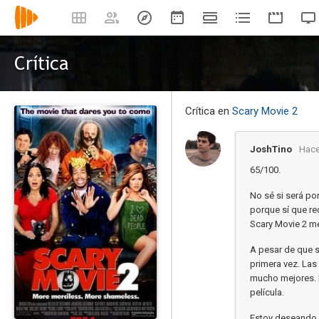
Crítica
Crítica en
Scary Movie 2
JoshTino
Hace
65/100.
No sé si será por
porque sí que re
Scary Movie 2 me
A pesar de que s
primera vez. La
mucho mejores. R
película.
Estoy deseando s