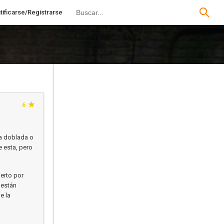
tificarse/Registrarse
6
ta doblada o
e esta, pero
ierto por
 están
e la