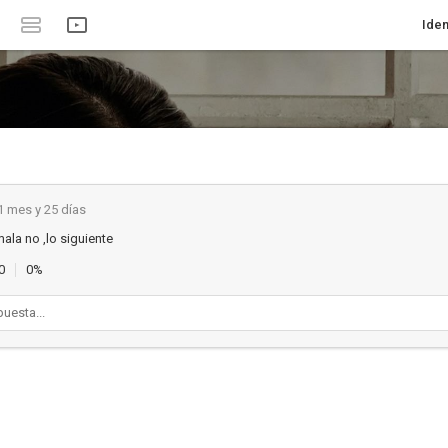
Iden
1 mes y 25 días
mala no ,lo siguiente
0
0%