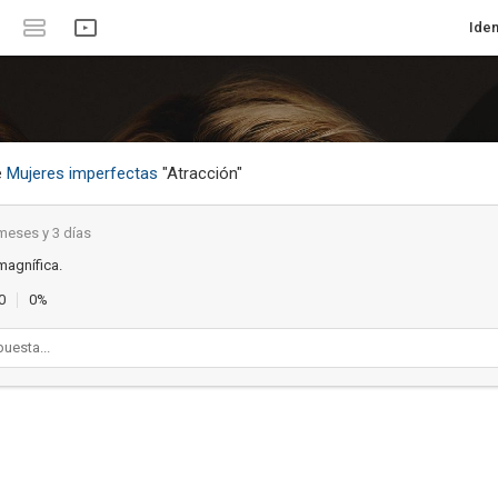
Iden
e
Mujeres imperfectas
"Atracción"
meses y 3 días
magnífica.
0
0%