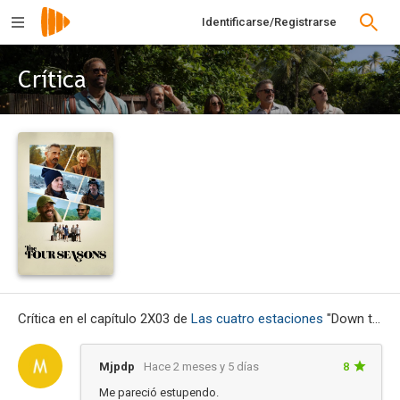
Identificarse/Registrarse
Crítica
Crítica en el capítulo 2X03 de
Las cuatro estaciones
"Down the Shore"
Mjpdp
Hace 2 meses y 5 días
8
Me pareció estupendo.