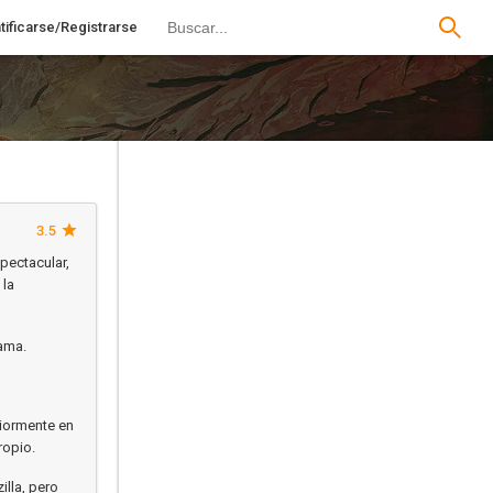
tificarse/Registrarse
3.5
pectacular,
 la
rama.
riormente en
ropio.
illa, pero