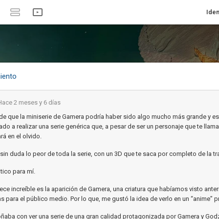
Iden
iento
Hace 2 meses y 6 días
de que la miniserie de Gamera podría haber sido algo mucho más grande y es
ado a realizar una serie genérica que, a pesar de ser un personaje que te llama
rá en el olvido.
sin duda lo peor de toda la serie, con un 3D que te saca por completo de la t
ico para mí.
ece increíble es la aparición de Gamera, una criatura que habíamos visto ante
as para el público medio. Por lo que, me gustó la idea de verlo en un “anime” p
soñaba con ver una serie de una gran calidad protagonizada por Gamera y Godz