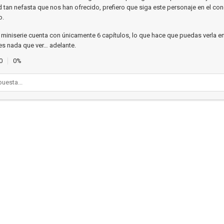
dad tan nefasta que nos han ofrecido, prefiero que siga este personaje en el co
o.
miniserie cuenta con únicamente 6 capítulos, lo que hace que puedas verla e
nes nada que ver… adelante.
0
0%