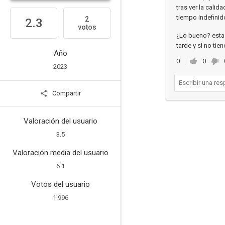
tras ver la cali
tiempo indefinid
2
2.3
votos
¿Lo bueno? esta 
tarde y si no tie
Año
0
0
2023
Compartir
Valoración del usuario
3.5
Valoración media del usuario
6.1
Votos del usuario
1.996