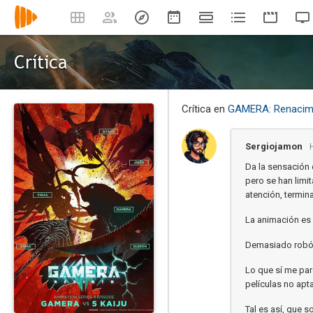
Crítica
Crítica en
GAMERA: Renacim
Sergiojamon
Da la sensación 
pero se han limit
atención, termina
La animación es 
Demasiado robót
Lo que sí me par
películas no apt
Tal es así, que 