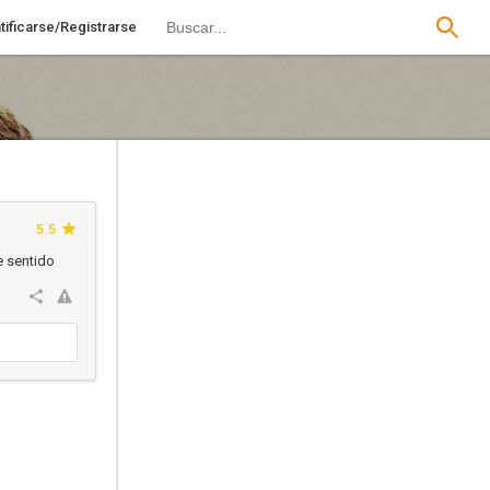
tificarse/Registrarse
5.5
e sentido