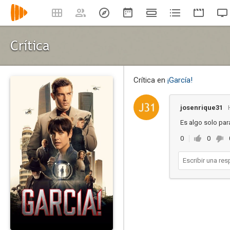
Crítica
Crítica en
¡García!
josenrique31
Es algo solo par
0
0