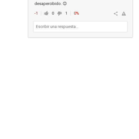
desapercibido. 😊
-1
0
1
0%