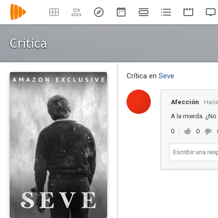
Crítica
Crítica en
Seve
Afección
Hace
A la mierda. ¿No
0
0