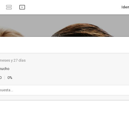
Iden
meses y 27 días
mucho
0
0%