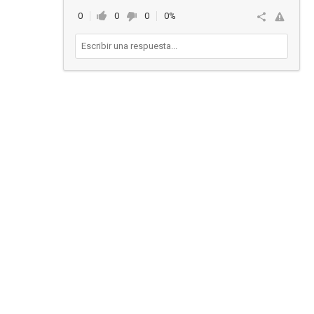
0
0
0
0%