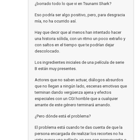
¿borrado todo lo que vi en Tsunami Shark?
Eso podría ser algo positivo, pero, para desgracia
mía, no ha ocurrido así.
Hay que decir que al menos han intentado hacer
una historia sólida, con un ritmo un poco extraño y
con saltos en el tiempo que te podrían dejar
descolocado.
Los ingredientes iniciales de una película de serie
B están muy presentes.
Actores que no saben actuar, diálogos absurdos
que no llegan a ningún lado, escenas emotivas que
terminan dando vergüenza ajena y efectos
especiales con un CGI horrible que a cualquier
amante de este género terminará amando.
¿Pero dónde está el problema?
El problema está cuando te das cuenta de que la
persona encargada de realizar los recortes no ha
visto nunca una película, ya sea con presupuesto o