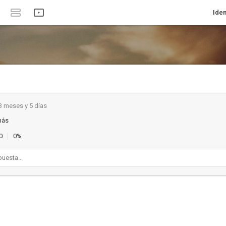
Iden
3 meses y 5 días
más
0
0%