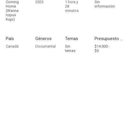
Coming
2023
1 hora y
Sin
Home
28
información
(Wanna
minutos
Icipus
Kupi)
País
Géneros
Temas
Presupuesto - Ingresos
Canadá
Documental
Sin
$14.000 -
temas
$0