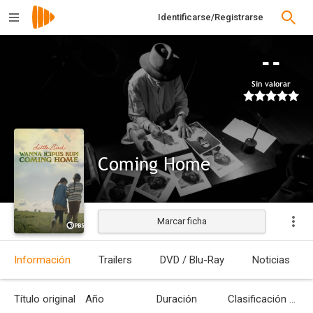
Identificarse/Registrarse
--
Sin valorar
Coming Home
Marcar ficha
Estrenada
Información
Trailers
DVD / Blu-Ray
Noticias
Título original
Año
Duración
Clasificación por edades