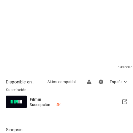
Disponible en...
Sitios compatibles
España
Suscripción
Filmin
Suscripción:
4K
Disponible hasta el Vie, 31 Dic 2027 (Queda 1 año)
Sinopsis