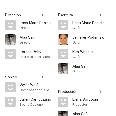
Dirección
Escritura
Erica Marie Daniels
Erica Marie Daniels
Director
Guión
Alaa Safi
Jennifer Podemski
Director
Guión
Jordan Roby
Kim Wheeler
First Assistant Director
Guión
Alaa Safi
Guión
Sonido
Wyler Wolf
Compositor de la Música Original
Producción
Julien Campuzano
Elena Borgogni
Sound Designer
Productor
Alaa Safi