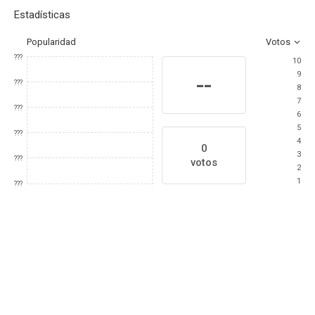
Estadísticas
Popularidad
Votos
???
10
9
--
???
8
7
???
6
5
???
4
0
3
???
votos
2
1
???