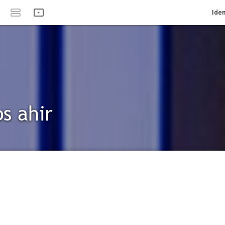
Iden
s ahir