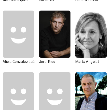
Àurea Márquez
Sílvia Bel
Eduard Farelo
Alicia González Laá
Jordi Rico
Marta Angelat